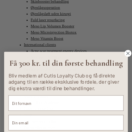
Skinbooster behandling
Øjenlågsoperation
Øjenlågsløft uden kirurgi
Fuld laser resurfacing
Meso Lip Volumen Booster
Meso Microinjection Biotox
Meso Vitamin Boost
International clients
Acne scar treatment energy devices
Subcision & filling
Få 300 kr. til din første behandling
Acne Scar Treatment – TCA CROSS
Populære behandlinger til mænd
Bliv medlem af Cutis Loyalty Club og få direkte
Ny klient
adgang til en række eksklusive fordele, der giver
Book tid online
dig ekstra værdi til dine behandlinger.
Kampagner
Vores klinikker
Cutis Clinic Academy
Cutis Loyalty Club
Shop
Køb gavekort online
Før og efter billeder