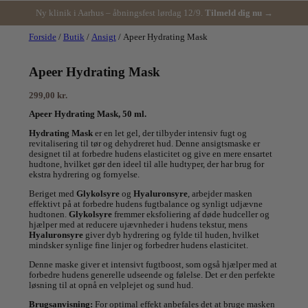
Ny klinik i Aarhus – åbningsfest lørdag 12/9.
Tilmeld dig nu →
Forside
/
Butik
/
Ansigt
/ Apeer Hydrating Mask
Apeer Hydrating Mask
299,00
kr.
Apeer Hydrating Mask, 50 ml.
Hydrating Mask
er en let gel, der tilbyder intensiv fugt og
revitalisering til tør og dehydreret hud. Denne ansigtsmaske er
designet til at forbedre hudens elasticitet og give en mere ensartet
hudtone, hvilket gør den ideel til alle hudtyper, der har brug for
ekstra hydrering og fornyelse.
Beriget med
Glykolsyre
og
Hyaluronsyre
, arbejder masken
effektivt på at forbedre hudens fugtbalance og synligt udjævne
hudtonen.
Glykolsyre
fremmer eksfoliering af døde hudceller og
hjælper med at reducere ujævnheder i hudens tekstur, mens
Hyaluronsyre
giver dyb hydrering og fylde til huden, hvilket
mindsker synlige fine linjer og forbedrer hudens elasticitet.
Denne maske giver et intensivt fugtboost, som også hjælper med at
forbedre hudens generelle udseende og følelse. Det er den perfekte
løsning til at opnå en velplejet og sund hud.
Brugsanvisning:
For optimal effekt anbefales det at bruge masken