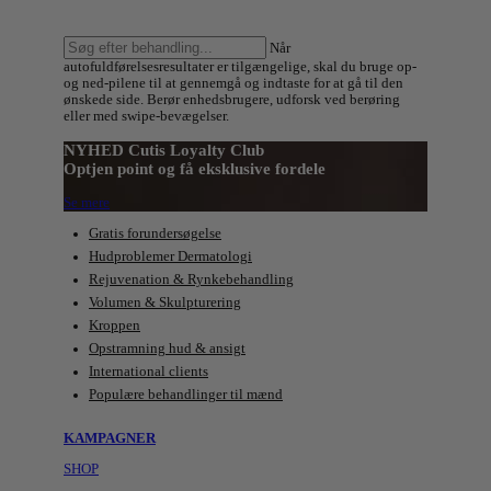
Søg
Når
efter
autofuldførelsesresultater er tilgængelige, skal du bruge op-
behandling:
og ned-pilene til at gennemgå og indtaste for at gå til den
ønskede side. Berør enhedsbrugere, udforsk ved berøring
eller med swipe-bevægelser.
NYHED Cutis Loyalty Club
Optjen point og få eksklusive fordele
Se mere
Gratis forundersøgelse
Hudproblemer Dermatologi
Rejuvenation & Rynkebehandling
Volumen & Skulpturering
Kroppen
Opstramning hud & ansigt
International clients
Populære behandlinger til mænd
KAMPAGNER
SHOP