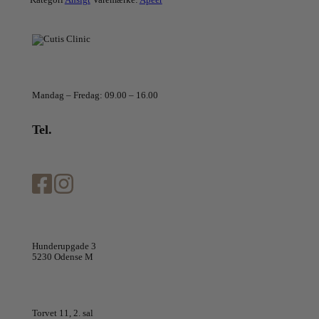
Telefontider
Mandag – Fredag: 09.00 – 16.00
Tel.
+45 70 20 70 66
info@cutisclinic.dk
Cutis Clinic Odense
Hunderupgade 3
5230 Odense M
Cutis Clinic Køge
Torvet 11, 2. sal