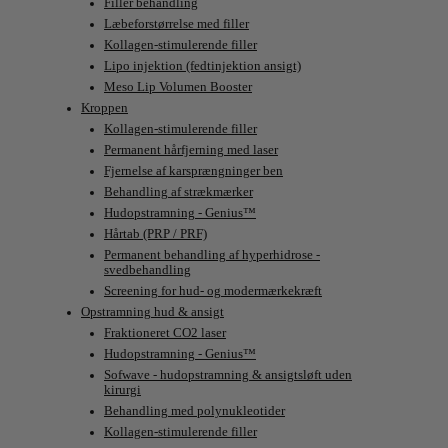
Filler behandling
Læbeforstørrelse med filler
Kollagen-stimulerende filler
Lipo injektion (fedtinjektion ansigt)
Meso Lip Volumen Booster
Kroppen
Kollagen-stimulerende filler
Permanent hårfjerning med laser
Fjernelse af karsprængninger ben
Behandling af strækmærker
Hudopstramning - Genius™
Hårtab (PRP / PRF)
Permanent behandling af hyperhidrose -
svedbehandling
Screening for hud- og modermærkekræft
Opstramning hud & ansigt
Fraktioneret CO2 laser
Hudopstramning - Genius™
Sofwave - hudopstramning & ansigtsløft uden
kirurgi
Behandling med polynukleotider
Kollagen-stimulerende filler