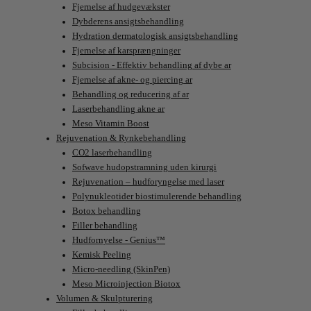
Fjernelse af hudgevækster
Dybderens ansigtsbehandling
Hydration dermatologisk ansigtsbehandling
Fjernelse af karsprængninger
Subcision - Effektiv behandling af dybe ar
Fjernelse af akne- og piercing ar
Behandling og reducering af ar
Laserbehandling akne ar
Meso Vitamin Boost
Rejuvenation & Rynkebehandling
CO2 laserbehandling
Sofwave hudopstramning uden kirurgi
Rejuvenation – hudforyngelse med laser
Polynukleotider biostimulerende behandling
Botox behandling
Filler behandling
Hudfornyelse - Genius™
Kemisk Peeling
Micro-needling (SkinPen)
Meso Microinjection Biotox
Volumen & Skulpturering