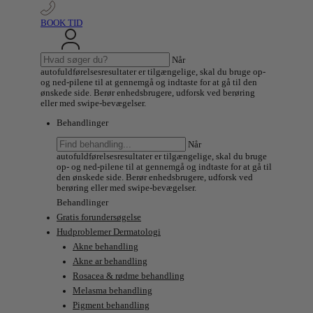
BOOK TID
Søg
Når
efter:
autofuldførelsesresultater er tilgængelige, skal du bruge op-
og ned-pilene til at gennemgå og indtaste for at gå til den
ønskede side. Berør enhedsbrugere, udforsk ved berøring
eller med swipe-bevægelser.
Behandlinger
Søg
Når
efter:
autofuldførelsesresultater er tilgængelige, skal du bruge
op- og ned-pilene til at gennemgå og indtaste for at gå til
den ønskede side. Berør enhedsbrugere, udforsk ved
berøring eller med swipe-bevægelser.
Behandlinger
Gratis forundersøgelse
Hudproblemer Dermatologi
Akne behandling
Akne ar behandling
Rosacea & rødme behandling
Melasma behandling
Pigment behandling