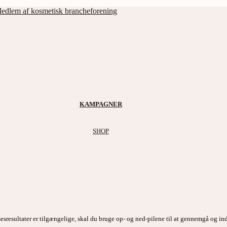
edlem af kosmetisk brancheforening
KAMPAGNER
SHOP
esresultater er tilgængelige, skal du bruge op- og ned-pilene til at gennemgå og ind