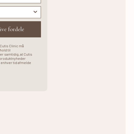
ive fordele
 Cutis Clinic må
old til
er samtidig, at Cutis
 produktnyheder
l enhver tid afmelde