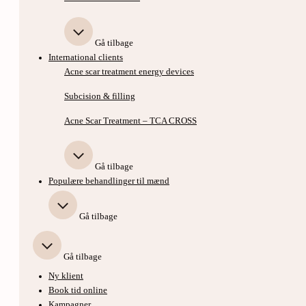
Gå tilbage
International clients
Acne scar treatment energy devices
Subcision & filling
Acne Scar Treatment – TCA CROSS
Gå tilbage
Populære behandlinger til mænd
Gå tilbage
Gå tilbage
Ny klient
Book tid online
Kampagner