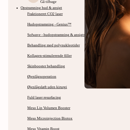
Gå tilbage
Opstramning hud & ansigt
Fraktioneret CO2 laser
Hudopstramning - Genius™
Sofwave - hudopstramning & ansigtsløft uden kirurgi
Behandling med polynukleotider
Kollagen-stimulerende filler
Skinbooster behandling
Øjenlågsoperation
Øjenlågsløft uden kirurgi
Fuld laser resurfacing
Meso Lip Volumen Booster
Meso Microinjection Biotox
Meso Vitamin Boost