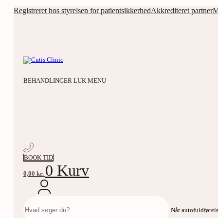
Videre
Registreret hos styrelsen for patientsikkerhed
Akkrediteret partner
M
til
indhold
BEHANDLINGER
LUK MENU
BOOK TID
0
Kurv
0,00
kr.
Søg
efter:
Når autofuldførels