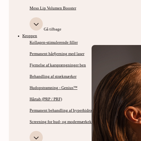
Meso Lip Volumen Booster
Gå tilbage
Kroppen
Kollagen-stimulerende filler
Permanent hårfjerning med laser
Fjernelse af karsprængninger ben
Behandling af strækmærker
Hudopstramning - Genius™
Hårtab (PRP / PRF)
Permanent behandling af hyperhidrose - svedbehandling
Screening for hud- og modermærkekræft