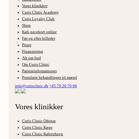
Vores klinikker
Cutis Clinic Academy
Cutis Loyalty Club
Shop
Køb gavekort online
Før og efter billeder
Priser
Finansiering
Alt om hud
Om Cutis Clinic
Patientinformationer
Populære behandlinger til mænd
info@cutisclinic.dk
+45 70 20 70 66
Vores klinikker
Cutis Clinic Odense
Cutis Clinic Køge
Cutis Clinic København