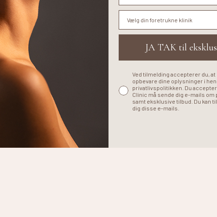
Din foretrukne klinik
JA TAK til eksklus
Ved tilmelding accepterer du, at
opbevare dine oplysninger i henh
privatlivspolitikken. Du accepter
Clinic må sende dig e-mails om
samt eksklusive tilbud. Du kan ti
dig disse e-mails.