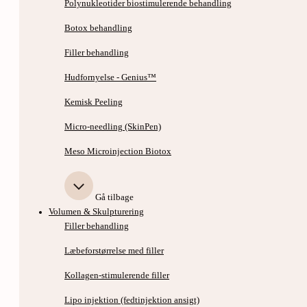
Polynukleotider biostimulerende behandling
Botox behandling
Filler behandling
Hudfornyelse - Genius™
Kemisk Peeling
Micro-needling (SkinPen)
Meso Microinjection Biotox
Gå tilbage
Volumen & Skulpturering
Filler behandling
Læbeforstørrelse med filler
Kollagen-stimulerende filler
Lipo injektion (fedtinjektion ansigt)