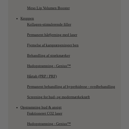
Meso Lip Volumen Booster
Kroppen
Kollagen-stimulerende filler
Permanent hårfjerning med laser
Fjernelse af karsprængninger ben
Behandling af strækmærker
Hudopstramning - Genius™
Hårtab (PRP / PRF)
Permanent behandling af hyperhidrose - svedbehandling
Screening for hud- og modermærkekræft
Opstramning hud & ansigt
Fraktioneret CO2 laser
Hudopstramning - Genius™