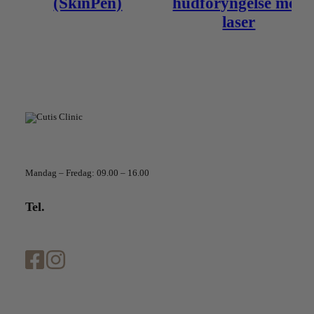
(SkinPen)
hudforyngelse med
laser
Telefontider
Mandag – Fredag: 09.00 – 16.00
Tel.
+45 70 20 70 66
info@cutisclinic.dk
Cutis Clinic Odense