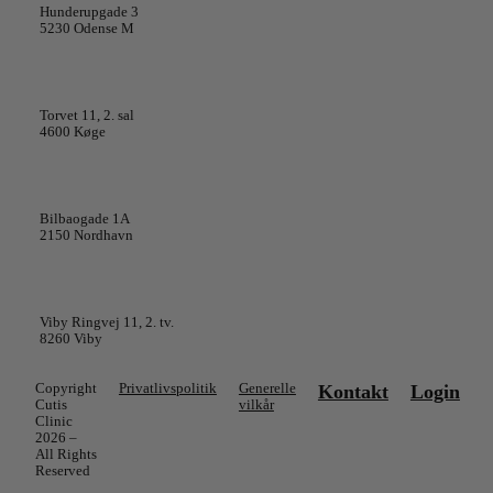
Hunderupgade 3
5230 Odense M
Cutis Clinic Køge
Torvet 11, 2. sal
4600 Køge
Cutis Clinic København
Bilbaogade 1A
2150 Nordhavn
Cutis Clinic Aarhus
Viby Ringvej 11, 2. tv.
8260 Viby
Copyright
Privatlivspolitik
Generelle
Kontakt
Login
Cutis
vilkår
Clinic
2026 –
All Rights
Reserved