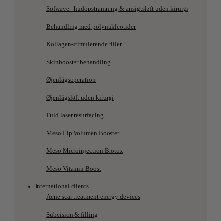
Sofwave - hudopstramning & ansigtsløft uden kirurgi
Behandling med polynukleotider
Kollagen-stimulerende filler
Skinbooster behandling
Øjenlågsoperation
Øjenlågsløft uden kirurgi
Fuld laser resurfacing
Meso Lip Volumen Booster
Meso Microinjection Biotox
Meso Vitamin Boost
International clients
Acne scar treatment energy devices
Subcision & filling