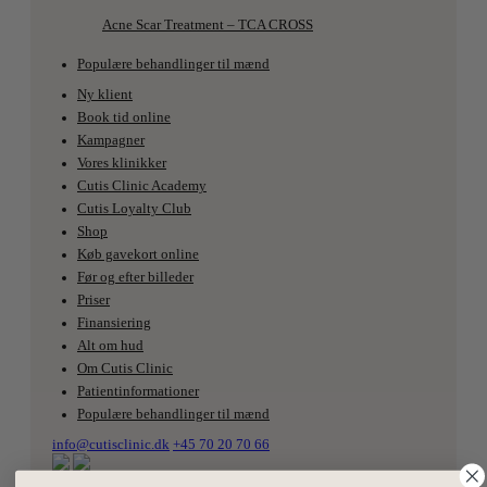
Acne Scar Treatment – TCA CROSS
Populære behandlinger til mænd
Ny klient
Book tid online
Kampagner
Vores klinikker
Cutis Clinic Academy
Cutis Loyalty Club
Shop
Køb gavekort online
Før og efter billeder
Priser
Finansiering
Alt om hud
Om Cutis Clinic
Patientinformationer
Populære behandlinger til mænd
info@cutisclinic.dk
+45 70 20 70 66