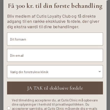
Få 300 kr. til din første behandling
Vores klinikker
Bliv medlem af Cutis Loyalty Club og få direkte
Cutis Clinic Odense
adgang til en række eksklusive fordele, der giver
Cutis Clinic Køge
dig ekstra værdi til dine behandlinger.
Cutis Clinic København
Cutis Clinic Aarhus
Foretrukne klinik
JA TAK til eksklusive fordele
NYHED
CUTIS LOYALTY CLUB
Ved tilmelding accepterer du, at Cutis Clinic må opbevare
Optjen point og få adgang til eksklusive fordele
dine oplysninger i henhold til privatlivspolitikken. Du
accepterer samtidig, at Cutis Clinic må sende dig e-mails