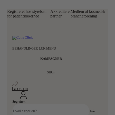
Registreret hos styrelsen
Akkrediteret
Medlem af kosmetisk
for patientsikkerhed
partner
brancheforening
Videre til indhold
BEHANDLINGER
LUK MENU
KAMPAGNER
SHOP
BOOK TID
Søg efter:
Når