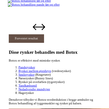
Forventet resultat
Disse rynker behandles med Botox​
Botox er effektivt mod mimiske rynker.
Panderynker
Rynker mellem øjenbryn
(vredesrynker)
Smilerynker
(Kragetæer)
Næserynker (Bunny lines)
Rynker på overlæben (rygerrynker)
Tandkødssmil
Nedadvendte mundvige
Hagerynker
Derudover tilbyder vi Botox-svedreduktion i begge armhuler og
Botox behandling af tyggemuskler og rynker på halsen.