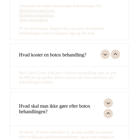
Læs mere om andre efterspurgte behandlinger her:
Hårfjerning med laser
Melasma behandling
Akne behandling
Vi vil altid kunne rådgive dig om andre kosmetiske
behandlinger, som er tilpasset dig og din hud.
Hvad koster en botox behandling?
Hos Cutis Clinic tilbyder vi botox behandling med en pris
fra 800 kr og opefter. Dette varierer alt efter størrelsen på
behandlingsområdet.
Hvad skal man ikke gøre efter botox
behandlingen?
De første 24 timer anbefaler vi, at man undgår at massere
eller trykke på injektionsområderne, og at man undgår at