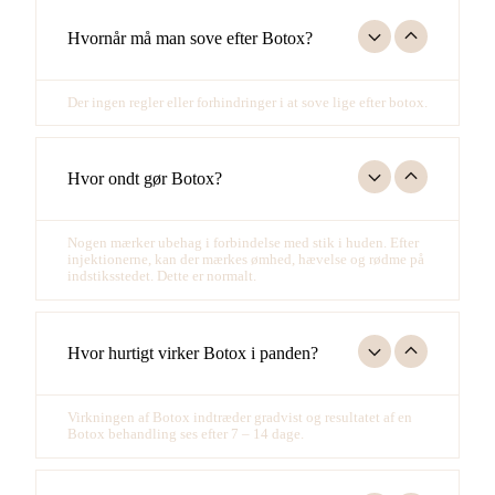
Hvornår må man sove efter Botox?
Der ingen regler eller forhindringer i at sove lige efter botox.
Hvor ondt gør Botox?
Nogen mærker ubehag i forbindelse med stik i huden. Efter
injektionerne, kan der mærkes
ømhed, hævelse og rødme på
indstiksstedet. Dette er normalt.
Hvor hurtigt virker Botox i panden?
Virkningen af Botox indtræder gradvist og resultatet af en
Botox behandling ses
efter
7 – 14 dage.