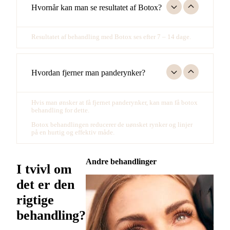
Hvornår kan man se resultatet af Botox?
Resultatet af behandling med Botox ses efter 7 – 14 dage.
Hvordan fjerner man panderynker?
Hvis man ønsker at få fjernet panderynker, kan man få botox
behandling for dette.
Botox behandlingen reducerer de uønsket rynker og linjer
på en hurtig og effektiv måde.
Andre behandlinger
I tvivl om
det er den
rigtige
behandling?