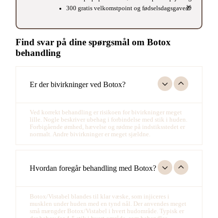
300 gratis velkomstpoint og fødselsdagsgave🎁
Find svar på dine spørgsmål om Botox
behandling
Er der bivirkninger ved Botox?
Ved korrekt behandling er risikoen for bivirkninger meget
lille. Nogle beskriver ubehag i forbindelse med stik i huden.
Forbigående ømhed, hævelse og rødme på indstiksstedet er
normalt. Andre bivirkninger er meget sjældne.
Hvordan foregår behandling med Botox?
Botox/Vistabel blandes til klar væske, som injiceres i
musklen under huden med en tynd nål. Der anvendes meget
små mængder Botox/Vistabel i hvert hudområde. Typisk er