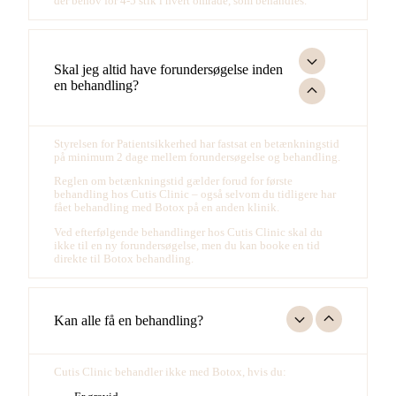
der behov for 4-5 stik i hvert område, som behandles.
Skal jeg altid have forundersøgelse inden
en behandling?
Styrelsen for Patientsikkerhed har fastsat en betænkningstid
på minimum 2 dage mellem forundersøgelse og behandling.
Reglen om betænkningstid gælder forud for første
behandling hos Cutis Clinic – også selvom du tidligere har
fået behandling med Botox på en anden klinik.
Ved efterfølgende behandlinger hos Cutis Clinic skal du
ikke til en ny forundersøgelse, men du kan booke en tid
direkte til Botox behandling.
Kan alle få en behandling?
Cutis Clinic behandler ikke med Botox, hvis du: