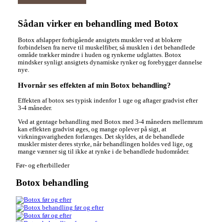
Sådan virker en behandling med Botox
Botox afslapper forbigående ansigtets muskler ved at blokere
forbindelsen fra nerve til muskelfiber, så musklen i det behandlede
område trækker mindre i huden og rynkerne udglattes. Botox
mindsker synligt ansigtets dynamiske rynker og forebygger dannelse
nye.
Hvornår ses effekten af min Botox behandling?
Effekten af botox ses typisk indenfor 1 uge og aftager gradvist efter
3-4 måneder.
Ved at gentage behandling med Botox med 3-4 måneders mellemrum
kan effekten gradvist øges, og mange oplever på sigt, at
virkningsvarigheden forlænges. Det skyldes, at de behandlede
muskler mister deres styrke, når behandlingen holdes ved lige, og
mange vænner sig til ikke at rynke i de behandlede hudområder.
Før- og efterbilleder
Botox behandling