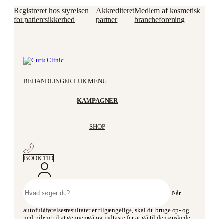
Videre
Registreret hos styrelsen
Akkrediteret
Medlem af kosmetisk
til
for patientsikkerhed
partner
brancheforening
indhold
BEHANDLINGER
LUK MENU
KAMPAGNER
SHOP
BOOK TID
Søg
efter:
Når
autofuldførelsesresultater er tilgængelige, skal du bruge op- og
ned-pilene til at gennemgå og indtaste for at gå til den ønskede