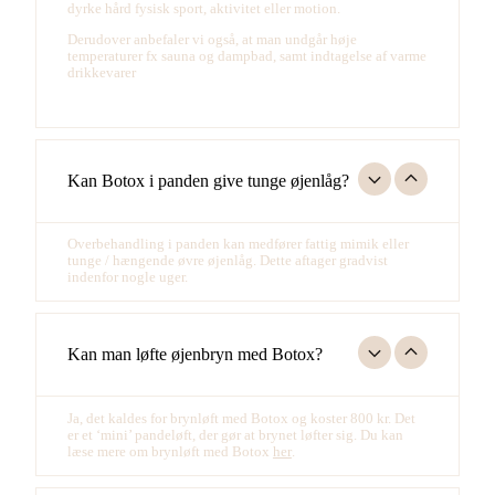
dyrke hård fysisk sport, aktivitet eller motion.
Derudover anbefaler vi også, at man undgår høje
temperaturer fx sauna og dampbad, samt indtagelse af varme
drikkevarer
Kan Botox i panden give tunge øjenlåg?
Overbehandling i panden kan medfører fattig mimik eller
tunge / hængende øvre øjenlåg. Dette aftager gradvist
indenfor nogle uger.
Kan man løfte øjenbryn med Botox?
Ja,
det kaldes for brynløft med Botox
og koster 800 kr.
Det
er et ‘mini’ pand
e
løft, der gør at
brynet løfter sig.
Du kan
læse mere om brynløft med Botox
her
.