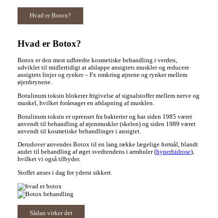
Hvad er Botox?
Hvad er Botox?
Botox er den mest udbredte kosmetiske behandling i verden,
udviklet til midlertidigt at afslappe ansigtets muskler og reducere
ansigtets linjer og rynker – Fx omkring øjnene og rynker mellem
øjenbrynene.
Botulinum toksin blokerer frigivelse af signalstoffer mellem nerve og
muskel, hvilket forårsager en afslapning af musklen.
Botulinum toksin er oprenset fra bakterier og har siden 1985 været
anvendt til behandling af øjenmuskler (skelen) og siden 1989 været
anvendt til kosmetiske behandlinger i ansigtet.
Derudover anvendes Botox til en lang række lægelige formål, blandt
andet til behandling af øget svedtendens i armhuler (
hyperhidrose
),
hvilket vi også tilbyder.
Stoffet anses i dag for yderst sikkert.
Sådan virker det