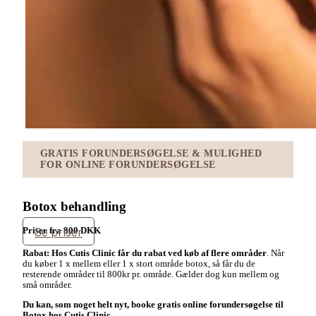
GRATIS FORUNDERSØGELSE & MULIGHED
FOR ONLINE FORUNDERSØGELSE
Botox behandling
Se priser
Priser fra 800 DKK
Rabat: Hos Cutis Clinic får du rabat ved køb af flere områder
. Når
du køber 1 x mellem eller 1 x stort område botox, så får du de
resterende områder til 800kr pr. område. Gælder dog kun mellem og
små områder.
Du kan, som noget helt nyt, booke gratis online forundersøgelse til
Botox hos Cutis Clinic.