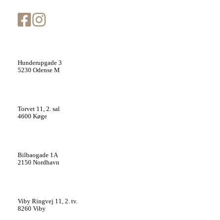
Cutis Clinic Odense
Hunderupgade 3
5230 Odense M
Cutis Clinic Køge
Torvet 11, 2. sal
4600 Køge
Cutis Clinic København
Bilbaogade 1A
2150 Nordhavn
Cutis Clinic Aarhus
Viby Ringvej 11, 2. tv.
8260 Viby