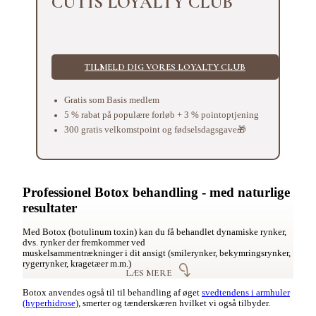
CUTIS LOYALTY CLUB
TILMELD DIG VORES LOYALTY CLUB
Gratis som Basis medlem
5 % rabat på populære forløb + 3 % pointoptjening
300 gratis velkomstpoint og fødselsdagsgave🎁
Professionel Botox behandling - med naturlige
resultater
Med Botox (botulinum toxin) kan du få behandlet dynamiske rynker,
dvs. rynker der fremkommer ved
muskelsammentrækninger i dit ansigt (smilerynker, bekymringsrynker,
rygerrynker, kragetæer m.m.)
LÆS MERE
Botox anvendes også til til behandling af øget
svedtendens i armhuler
(hyperhidrose
), smerter og tænderskæren hvilket vi også tilbyder.