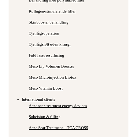
Behandling med polynukleotider
Kollagen-stimulerende filler
Skinbooster behandling
Øjenlågsoperation
Øjenlågsløft uden kirurgi
Fuld laser resurfacing
Meso Lip Volumen Booster
Meso Microinjection Biotox
Meso Vitamin Boost
International clients
Acne scar treatment energy devices
Subcision & filling
Acne Scar Treatment – TCA CROSS