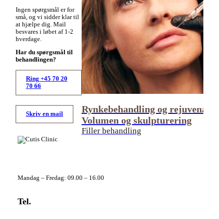
Ingen spørgsmål er for
små, og vi sidder klar til
at hjælpe dig. Mail
besvares i løbet af 1-2
hverdage.
Har du spørgsmål til
behandlingen?
Ring +45 70 20
70 66
Rynkebehandling og rejuvenatio
Skriv en mail
Volumen og skulpturering
Filler behandling
Telefontider
Mandag – Fredag: 09.00 – 16.00
Tel.
+45 70 20 70 66
info@cutisclinic.dk