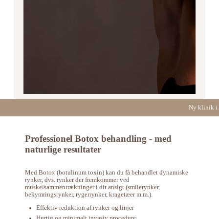
Ny klinik i
Professionel Botox behandling - med
naturlige resultater
Med Botox (botulinum toxin) kan du få behandlet dynamiske
rynker, dvs. rynker der fremkommer ved
muskelsammentrækninger i dit ansigt (smilerynker,
bekymringsrynker, rygerrynker, kragetæer m.m.).
Effektiv reduktion af rynker og linjer
Hurtig og minimalt invasiv procedure