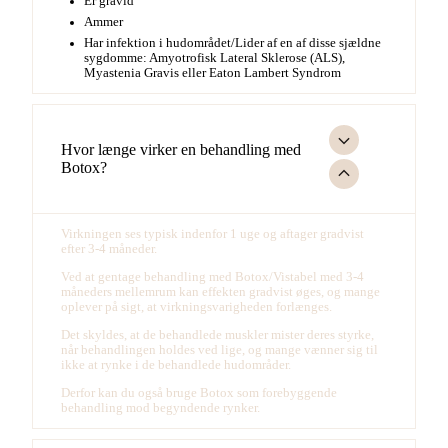
Er gravid
Ammer
Har infektion i hudområdet/Lider af en af disse sjældne
sygdomme: Amyotrofisk Lateral Sklerose (ALS),
Myastenia Gravis eller Eaton Lambert Syndrom
Hvor længe virker en behandling med
Botox?
Virkningen ses typisk indenfor 1 uge og aftager gradvist
efter 3-4 måneder.
Ved at gentage behandling med Botox/Vistabel med 3-4
måneders mellemrum kan effekten gradvist øges, og mange
oplever på sigt, at virkningsvarigheden forlænges.
Det skyldes, at de behandlede muskler mister deres styrke,
når behandlingen holdes ved lige, og mange vænner sig til
ikke at rynke i de behandlede hudområder.
Derfor kan du også bruge Botox som forebyggende
behandling mod begyndende rynker.