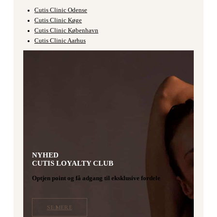
Cutis Clinic Odense
Cutis Clinic Køge
Cutis Clinic København
Cutis Clinic Aarhus
NYHED
CUTIS LOYALTY CLUB
Optjen point og få adgang til eksklusive fordele
SE MERE