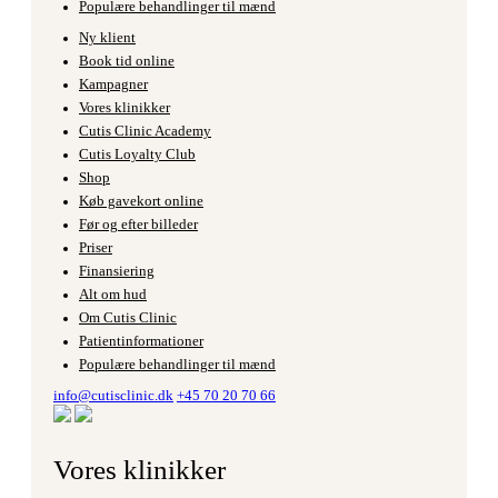
Populære behandlinger til mænd
Ny klient
Book tid online
Kampagner
Vores klinikker
Cutis Clinic Academy
Cutis Loyalty Club
Shop
Køb gavekort online
Før og efter billeder
Priser
Finansiering
Alt om hud
Om Cutis Clinic
Patientinformationer
Populære behandlinger til mænd
info@cutisclinic.dk
+45 70 20 70 66
Vores klinikker