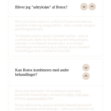
Bliver jeg "udtryksløs" af Botox?
Hos Cutis Clinic mener vi, at Botox/Vistabel bør reducere
uønskede rynker og ansigtsudtryk – uden at ændre ansigtets
grundlæggende træk.
Vi tilstræber altid at opnå et optimalt resultat – uden at
overbehandle. Indtil du får erfaring med behandlingen,
anbefaler vi at behandle konservativt, at overholde
anbefalinger om dosering og at gentage Botox/Vistabel-
behandlingen med 3-4 måneders interval.
Kan Botox kombineres med andre
behandlinger?
Botox kan med fordel ofte kombineres med andre
kosmetiske behandlinger, eksempelvis
filler
,
CO2 laser
,
peeling,
micro-needling
mm.
På den måde kan du opnå et optimalt behandlingsresultat
med et minimum af bivirkninger – uden at se behandlet ud.