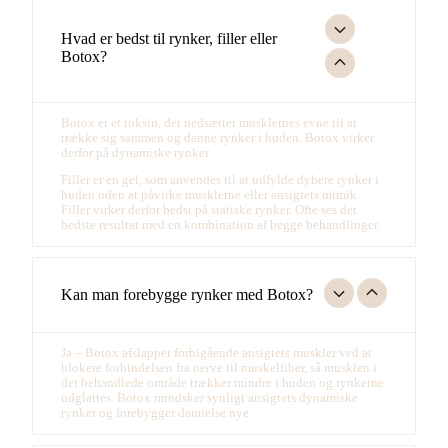
Hvad er bedst til rynker, filler eller
Botox?
Botox er et toksin, der nedsætter musklernes evne til at
trække sig sammen og danne rynker i huden. Botox virker
derfor på dynamiske rynker.
Filler er en gel, som anvendes til at udfylde dybere rynker i
huden uden at påvirke musklerne eller ansigtets mimik.
Filler virker derfor bedst på statiske rynker. Ofte ses det
bedste resultat med en kombination af begge behandlinger.
Kan man forebygge rynker med Botox?
Ja
–
Botox afslapper forbigående ansigtets muskler ved at
blokere forbindelsen fra nerve til muskelfiber, så musklen i
det behandlede område trækker mindre i huden og rynkerne
udglattes. Botox mindsker synligt ansigtets dynamiske
rynker og forebygger dannelse nye
.