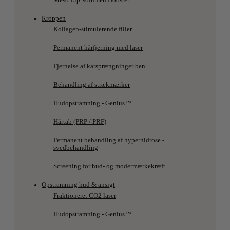
Meso Lip Volumen Booster
Kroppen
Kollagen-stimulerende filler
Permanent hårfjerning med laser
Fjernelse af karsprængninger ben
Behandling af strækmærker
Hudopstramning - Genius™
Hårtab (PRP / PRF)
Permanent behandling af hyperhidrose -
svedbehandling
Screening for hud- og modermærkekræft
Opstramning hud & ansigt
Fraktioneret CO2 laser
Hudopstramning - Genius™