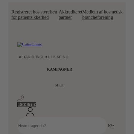
Videre
til
Registreret hos styrelsen
Akkrediteret
Medlem af kosmetisk
indhold
for patientsikkerhed
partner
brancheforening
BEHANDLINGER
LUK MENU
KAMPAGNER
SHOP
BOOK TID
Søg
efter:
Når