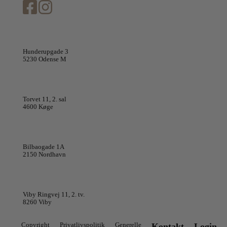
Cutis Clinic Odense
Hunderupgade 3
5230 Odense M
Cutis Clinic Køge
Torvet 11, 2. sal
4600 Køge
Cutis Clinic København
Bilbaogade 1A
2150 Nordhavn
Cutis Clinic Aarhus
Viby Ringvej 11, 2. tv.
8260 Viby
Copyright
Privatlivspolitik
Generelle
Kontakt
Login