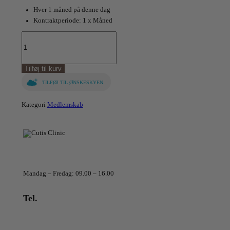
Hver 1 måned på denne dag
Kontraktperiode: 1 x Måned
Premium
medlemskab
antal
Tilføj til kurv
TILFØJ TIL ØNSKESKYEN
Kategori
Medlemskab
Telefontider
Mandag – Fredag: 09.00 – 16.00
Tel.
+45 70 20 70 66
info@cutisclinic.dk