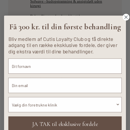
Sofwave - hudopstramning & ansigtsløft uden
kirurgi
Behandling med polynukleotider
Få 300 kr. til din første behandling
Kollagen-stimulerende filler
Skinbooster behandling
Bliv medlem af Cutis Loyalty Club og få direkte
adgang til en række eksklusive fordele, der giver
Øjenlågsoperation
dig ekstra værdi til dine behandlinger.
Øjenlågsløft uden kirurgi
Fuld laser resurfacing
Meso Lip Volumen Booster
Meso Microinjection Biotox
Foretrukne klinik
Meso Vitamin Boost
International clients
Acne scar treatment energy devices
JA TAK til eksklusive fordele
Subcision & filling