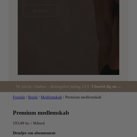
SE MERE
Ny klinik i Aarhus – åbningsfest lørdag 12/9.
Tilmeld dig nu →
Forside
/
Butik
/
Medlemskab
/ Premium medlemskab
Premium medlemskab
195,00
kr.
/ Måned
Detaljer om abonnement