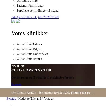
Om Cutis Clinic
Patientinformationer
Populære behandlinger til mænd
info@cutisclinic.dk
+45 70 20 70 66
Vores klinikker
Cutis Clinic Odense
Cutis Clinic Køge
Cutis Clinic København
Cutis Clinic Aarhus
NYHED
CUTIS LOYALTY CLUB
Optjen point og få adgang til eksklusive fordele
Se mere
Ny klinik i Aarhus – åbningsfest lørdag 12/9.
Tilmeld dig nu →
Forside
/ Hudtype/Tilstand / Akne ar