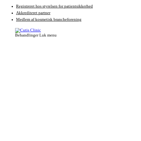
Videre
Registreret hos styrelsen for patientsikkerhed
til
Akkrediteret partner
indhold
Medlem af kosmetisk brancheforening
Behandlinger
Luk menu