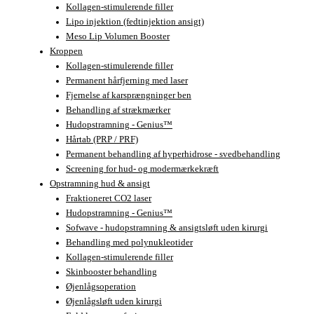
Kollagen-stimulerende filler
Lipo injektion (fedtinjektion ansigt)
Meso Lip Volumen Booster
Kroppen
Kollagen-stimulerende filler
Permanent hårfjerning med laser
Fjernelse af karsprængninger ben
Behandling af strækmærker
Hudopstramning - Genius™
Hårtab (PRP / PRF)
Permanent behandling af hyperhidrose - svedbehandling
Screening for hud- og modermærkekræft
Opstramning hud & ansigt
Fraktioneret CO2 laser
Hudopstramning - Genius™
Sofwave - hudopstramning & ansigtsløft uden kirurgi
Behandling med polynukleotider
Kollagen-stimulerende filler
Skinbooster behandling
Øjenlågsoperation
Øjenlågsløft uden kirurgi