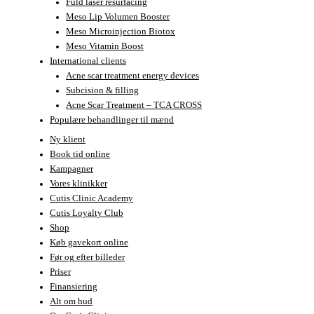
Fuld laser resurfacing
Meso Lip Volumen Booster
Meso Microinjection Biotox
Meso Vitamin Boost
International clients
Acne scar treatment energy devices
Subcision & filling
Acne Scar Treatment – TCA CROSS
Populære behandlinger til mænd
Ny klient
Book tid online
Kampagner
Vores klinikker
Cutis Clinic Academy
Cutis Loyalty Club
Shop
Køb gavekort online
Før og efter billeder
Priser
Finansiering
Alt om hud