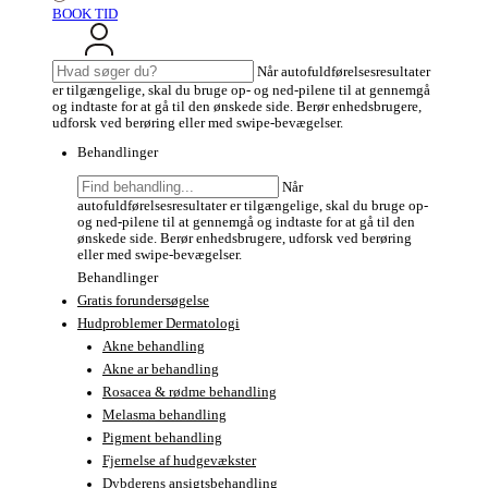
BOOK TID
Søg
Når autofuldførelsesresultater
efter:
er tilgængelige, skal du bruge op- og ned-pilene til at gennemgå
og indtaste for at gå til den ønskede side. Berør enhedsbrugere,
udforsk ved berøring eller med swipe-bevægelser.
Behandlinger
Søg
Når
efter:
autofuldførelsesresultater er tilgængelige, skal du bruge op-
og ned-pilene til at gennemgå og indtaste for at gå til den
ønskede side. Berør enhedsbrugere, udforsk ved berøring
eller med swipe-bevægelser.
Behandlinger
Gratis forundersøgelse
Hudproblemer Dermatologi
Akne behandling
Akne ar behandling
Rosacea & rødme behandling
Melasma behandling
Pigment behandling
Fjernelse af hudgevækster
Dybderens ansigtsbehandling