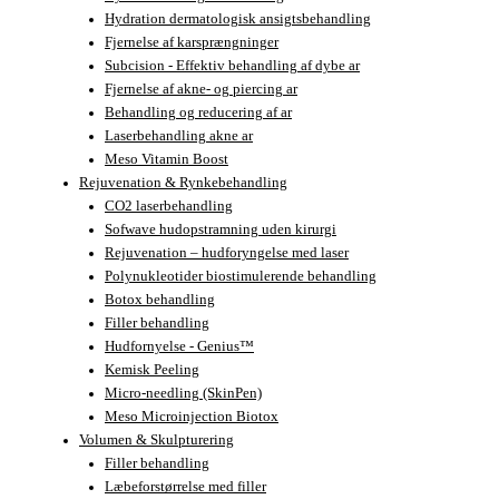
Hydration dermatologisk ansigtsbehandling
Fjernelse af karsprængninger
Subcision - Effektiv behandling af dybe ar
Fjernelse af akne- og piercing ar
Behandling og reducering af ar
Laserbehandling akne ar
Meso Vitamin Boost
Rejuvenation & Rynkebehandling
CO2 laserbehandling
Sofwave hudopstramning uden kirurgi
Rejuvenation – hudforyngelse med laser
Polynukleotider biostimulerende behandling
Botox behandling
Filler behandling
Hudfornyelse - Genius™
Kemisk Peeling
Micro-needling (SkinPen)
Meso Microinjection Biotox
Volumen & Skulpturering
Filler behandling
Læbeforstørrelse med filler