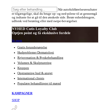
Søg
Når autofuldførelsesresultater
efter
er tilgængelige, skal du bruge op- og ned-pilene til at gennemgå
behandling:
og indtaste for at gå til den ønskede side. Berør enhedsbrugere,
udforsk ved berøring eller med swipe-bevægelser.
NYHED Cutis Loyalty Club
Optjen point og få eksklusive fordele
Se mere
Gratis forundersøgelse
Hudproblemer Dermatologi
Rejuvenation & Rynkebehandling
Volumen & Skulpturering
Kroppen
Opstramning hud & ansigt
International clients
Populære behandlinger til mænd
KAMPAGNER
SHOP