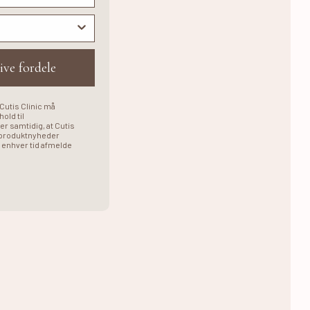
ive fordele
 Cutis Clinic må
old til
er samtidig, at Cutis
 produktnyheder
l enhver tid afmelde