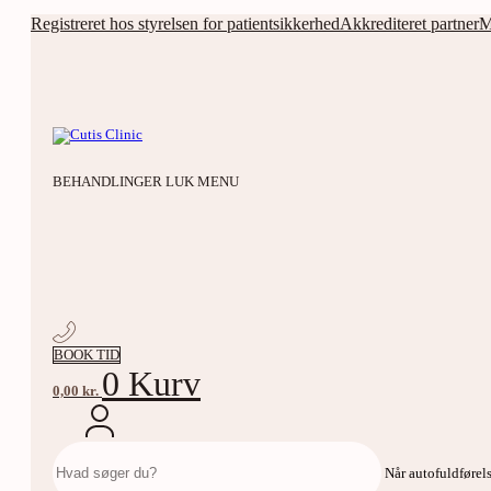
Videre
Registreret hos styrelsen for patientsikkerhed
Akkrediteret partner
M
til
indhold
BEHANDLINGER
LUK MENU
BOOK TID
0
Kurv
0,00
kr.
Søg
efter:
Når autofuldførels