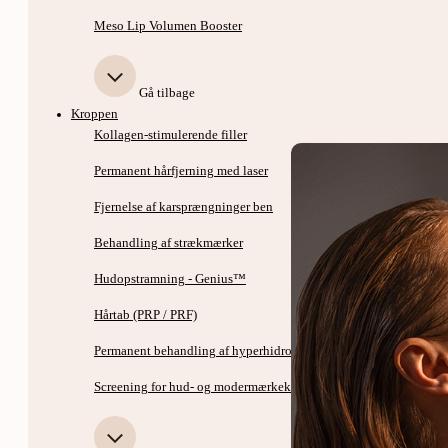
Meso Lip Volumen Booster
Gå tilbage
Kroppen
Kollagen-stimulerende filler
Permanent hårfjerning med laser
Fjernelse af karsprængninger ben
Behandling af strækmærker
Hudopstramning - Genius™
Hårtab (PRP / PRF)
Permanent behandling af hyperhidrose - svedbehandling
Screening for hud- og modermærkekræft