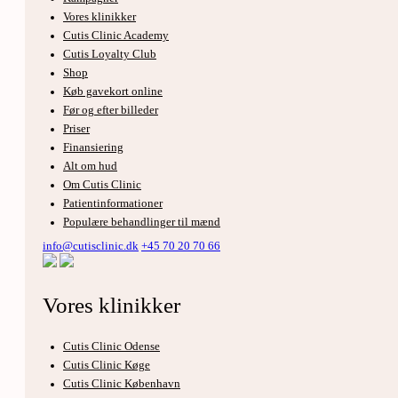
Vores klinikker
Cutis Clinic Academy
Cutis Loyalty Club
Shop
Køb gavekort online
Før og efter billeder
Priser
Finansiering
Alt om hud
Om Cutis Clinic
Patientinformationer
Populære behandlinger til mænd
info@cutisclinic.dk
+45 70 20 70 66
Vores klinikker
Cutis Clinic Odense
Cutis Clinic Køge
Cutis Clinic København