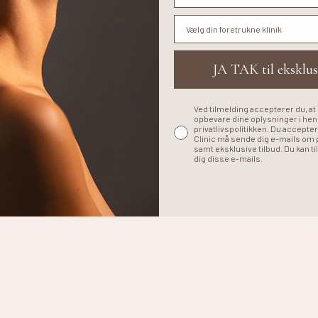
Din foretrukne klinik
JA TAK til eksklus
Ved tilmelding accepterer du, at
opbevare dine oplysninger i henh
privatlivspolitikken. Du accepter
Clinic må sende dig e-mails om
samt eksklusive tilbud. Du kan ti
dig disse e-mails.