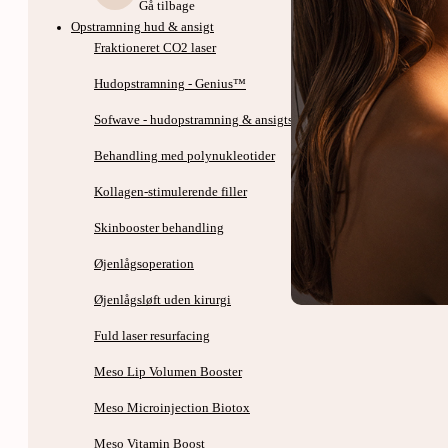
Gå tilbage
Opstramning hud & ansigt
Fraktioneret CO2 laser
Hudopstramning - Genius™
Sofwave - hudopstramning & ansigtsløft uden kirurgi
Behandling med polynukleotider
Kollagen-stimulerende filler
Skinbooster behandling
Øjenlågsoperation
Øjenlågsløft uden kirurgi
Fuld laser resurfacing
Meso Lip Volumen Booster
Meso Microinjection Biotox
Meso Vitamin Boost