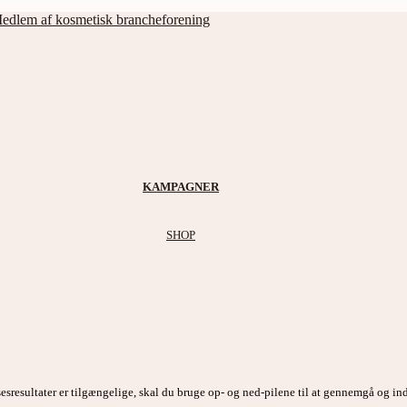
edlem af kosmetisk brancheforening
KAMPAGNER
SHOP
esresultater er tilgængelige, skal du bruge op- og ned-pilene til at gennemgå og ind