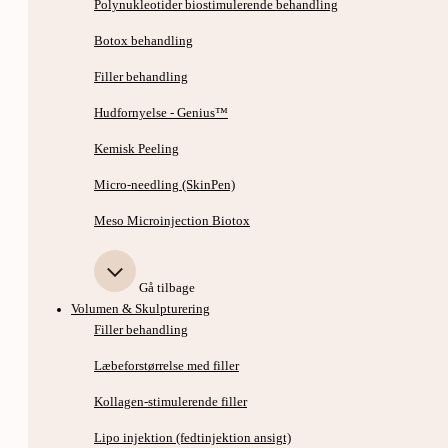
Polynukleotider biostimulerende behandling
Botox behandling
Filler behandling
Hudfornyelse - Genius™
Kemisk Peeling
Micro-needling (SkinPen)
Meso Microinjection Biotox
Gå tilbage
Volumen & Skulpturering
Filler behandling
Læbeforstørrelse med filler
Kollagen-stimulerende filler
Lipo injektion (fedtinjektion ansigt)