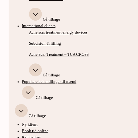
Gå tilbage
International clients
Acne scar treatment energy devices
Subcision & filling
Acne Scar Treatment – TCA CROSS
Gå tilbage
Populære behandlinger til mænd
Gå tilbage
Gå tilbage
Ny klient
Book tid online
Kampagner