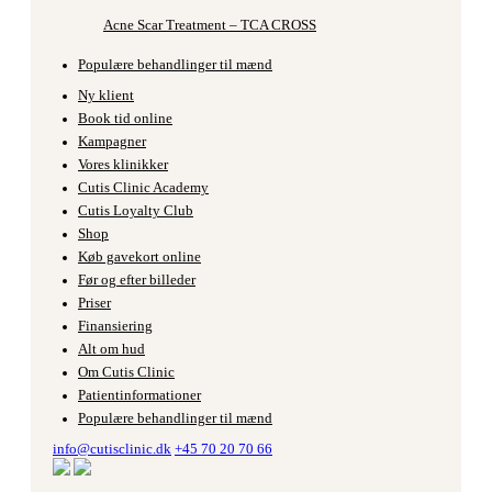
Acne Scar Treatment – TCA CROSS
Populære behandlinger til mænd
Ny klient
Book tid online
Kampagner
Vores klinikker
Cutis Clinic Academy
Cutis Loyalty Club
Shop
Køb gavekort online
Før og efter billeder
Priser
Finansiering
Alt om hud
Om Cutis Clinic
Patientinformationer
Populære behandlinger til mænd
info@cutisclinic.dk
+45 70 20 70 66