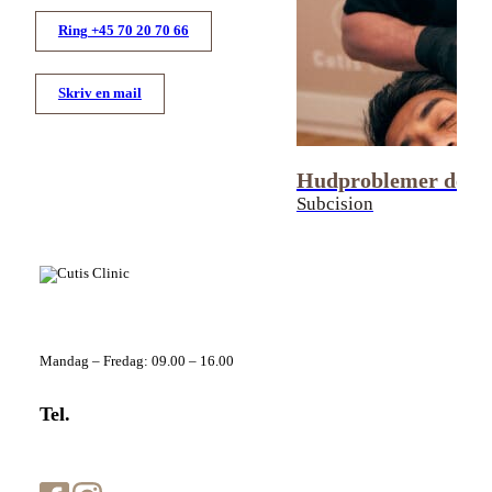
Få 300 kr. til din f
Ring +45 70 20 70 66
Bliv medlem af Cutis Loyalty
Skriv en mail
adgang til en række eksklusi
dig ekstra værdi til dine beh
Hudproblemer derm
Subcision
Foretrukne klinik
Telefontider
Mandag – Fredag: 09.00 – 16.00
JA TAK til eksklus
Tel.
+45 70 20 70 66
info@cutisclinic.dk
Ved tilmelding accepterer du, at 
opbevare dine oplysninger i henho
privatlivspolitikken. Du acceptere