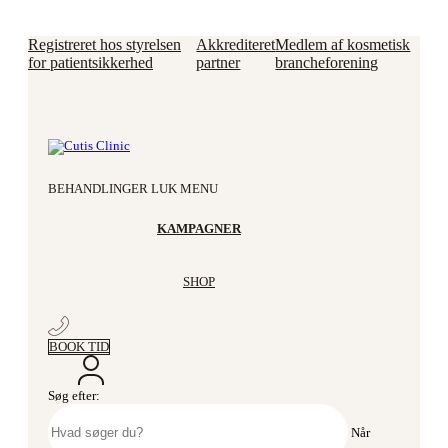
Registreret hos styrelsen
Akkrediteret
Medlem af kosmetisk
for patientsikkerhed
partner
brancheforening
Videre til indhold
BEHANDLINGER
LUK MENU
KAMPAGNER
SHOP
BOOK TID
Søg efter:
Når