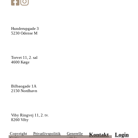
Clinic må sende dig e-mails om 
eksklusive tilbud. Du kan til enhv
e-mails.
Cutis Clinic Odense
Hunderupgade 3
5230 Odense M
Cutis Clinic Køge
Torvet 11, 2. sal
4600 Køge
Cutis Clinic København
Bilbaogade 1A
2150 Nordhavn
Cutis Clinic Aarhus
Viby Ringvej 11, 2. tv.
8260 Viby
Copyright
Privatlivspolitik
Generelle
Kontakt
Login