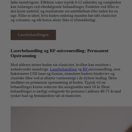
løfte mundvigene. Effekten varer typisk 6-12 måneder, og varigheden
kan forlænges ved efterfølgende behandlinger. Fordelen ved filler er
den korte nedetid, og resultaterne ses umiddelbart eller inden for en
uge. Filler er ideel, hvis huden omkring munden har tabt elasticitet
og volumen, og når botox alene ikke er tilstrækkeligt.
Laserbehandlingen
Laserbehandling og RF-microneedling: Permanent
Opstramning
Med alderen mister huden sin elasticitet, hvilket kan resultere i
nedadvendte mundvige.
Laserbehandling
og
RF-
microneedling
, som
fraktioneret CO2 laser og Genius, stimulerer hudens bindevæv og
elastiske fibre ved at afsætte varmeenergi i de dybere hudlag. Dette
medfører en permanent opstramning af huden. Typisk vil tre
behandlinger kunne reducere din ansigtsalder med 10 år. Disse
behandlinger er særligt velegnede for personer i alderen 40-75 år med
rynket hud og fremskredent tab af elasticitet.