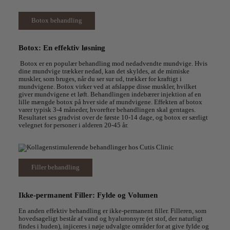
Botox behandling
Botox: En effektiv løsning
Botox er en populær behandling mod nedadvendte mundvige. Hvis
dine mundvige trækker nedad, kan det skyldes, at de mimiske
muskler, som bruges, når du ser sur ud, trækker for kraftigt i
mundvigene. Botox virker ved at afslappe disse muskler, hvilket
giver mundvigene et løft. Behandlingen indebærer injektion af en
lille mængde botox på hver side af mundvigene. Effekten af botox
varer typisk 3-4 måneder, hvorefter behandlingen skal gentages.
Resultatet ses gradvist over de første 10-14 dage, og botox er særligt
velegnet for personer i alderen 20-45 år.
Filler behandling
Ikke-permanent Filler: Fylde og Volumen
En anden effektiv behandling er ikke-permanent filler. Filleren, som
hovedsageligt består af vand og hyaluronsyre (et stof, der naturligt
findes i huden), injiceres i nøje udvalgte områder for at give fylde og