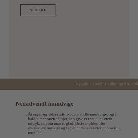
SE MERE
Ny klinik i Aarhus – åbningsfest lørd
Nedadvendt mundvige
Årsager og Udseende
: Nedadvendte mundvige, også
kaldet marionette linjer, kan give et trist eller vredt
udtryk, selvom man er glad. Dette skyldes ofte
overaktive muskler og tab af hudens elasticitet omkring
munden.