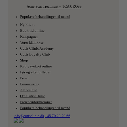
Acne Scar Treatment – TCA CROSS
Populære behandlinger til mænd
Ny klient
Book tid online
Kampagner
Vores klinikker
Cutis Clinic Academy
Cutis Loyalty Club
Shop
Køb gavekort online
Før og efter billeder
Priser
Finansiering
Alt om hud
Om Cutis Clinic
Patientinformationer
Populære behandlinger til mænd
info@cutisclinic.dk
+45 70 20 70 66