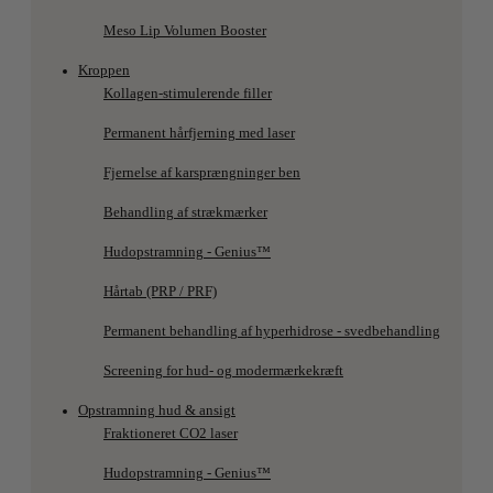
Meso Lip Volumen Booster
Kroppen
Kollagen-stimulerende filler
Permanent hårfjerning med laser
Fjernelse af karsprængninger ben
Behandling af strækmærker
Hudopstramning - Genius™
Hårtab (PRP / PRF)
Permanent behandling af hyperhidrose - svedbehandling
Screening for hud- og modermærkekræft
Opstramning hud & ansigt
Fraktioneret CO2 laser
Hudopstramning - Genius™