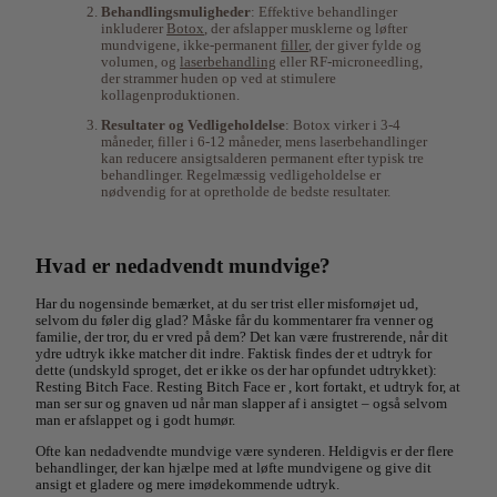
Behandlingsmuligheder
: Effektive behandlinger
inkluderer
Botox
, der afslapper musklerne og løfter
mundvigene, ikke-permanent
filler
, der giver fylde og
volumen, og
laserbehandling
eller RF-microneedling,
der strammer huden op ved at stimulere
kollagenproduktionen.
Resultater og Vedligeholdelse
: Botox virker i 3-4
måneder, filler i 6-12 måneder, mens laserbehandlinger
kan reducere ansigtsalderen permanent efter typisk tre
behandlinger. Regelmæssig vedligeholdelse er
nødvendig for at opretholde de bedste resultater.
Hvad er nedadvendt mundvige?
Har du nogensinde bemærket, at du ser trist eller misfornøjet ud,
selvom du føler dig glad? Måske får du kommentarer fra venner og
familie, der tror, du er vred på dem? Det kan være frustrerende, når dit
ydre udtryk ikke matcher dit indre. Faktisk findes der et udtryk for
dette (undskyld sproget, det er ikke os der har opfundet udtrykket):
Resting Bitch Face. Resting Bitch Face er , kort fortakt, et udtryk for, at
man ser sur og gnaven ud når man slapper af i ansigtet – også selvom
man er afslappet og i godt humør.
Ofte kan nedadvendte mundvige være synderen. Heldigvis er der flere
behandlinger, der kan hjælpe med at løfte mundvigene og give dit
ansigt et gladere og mere imødekommende udtryk.