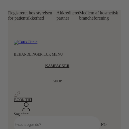
Registreret hos styrelsen
Akkrediteret
Medlem af kosmetisk
for patientsikkerhed
partner
brancheforening
Videre til indhold
BEHANDLINGER
LUK MENU
KAMPAGNER
SHOP
BOOK TID
Søg efter:
Når