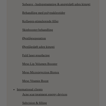
Sofwave - hudopstramning & ansigtsløft uden kirurgi
Behandling med polynukleotider
Kollagen-stimulerende filler
Skinbooster behandling
Øjenlågsoperation
Øjenlågsløft uden kirurgi
Fuld laser resurfacing
Meso Lip Volumen Booster
Meso Microinjection Biotox
Meso Vitamin Boost
International clients
Acne scar treatment energy devices
Subcision & filling