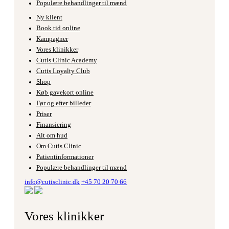
Populære behandlinger til mænd
Ny klient
Book tid online
Kampagner
Vores klinikker
Cutis Clinic Academy
Cutis Loyalty Club
Shop
Køb gavekort online
Før og efter billeder
Priser
Finansiering
Alt om hud
Om Cutis Clinic
Patientinformationer
Populære behandlinger til mænd
info@cutisclinic.dk
+45 70 20 70 66
Vores klinikker