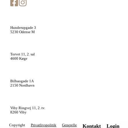
Cutis Clinic Odense
Hunderupgade 3
5230 Odense M
Cutis Clinic Køge
Torvet 11, 2. sal
4600 Køge
Cutis Clinic København
Bilbaogade 1A
2150 Nordhavn
Cutis Clinic Aarhus
Viby Ringvej 11, 2. tv.
8260 Viby
Copyright
Privatlivspolitik
Generelle
Kontakt
Login