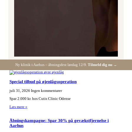
Ny klinik i Aarhus – åbningsfest lørdag 12/9.
Tilmeld dig nu →
Special tilbud på øjenlågsoperation
juli 31, 2026
Ingen kommentarer
Spar 2.000 kr. hos Cutis Clinic Odense
Læs mere »
Åbningskampagne: Spar 30% på gevækstfjernelse i
Aarhus