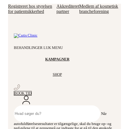
Videre
Registreret hos styrelsen
Akkrediteret
Medlem af kosmetisk
til
for patientsikkerhed
partner
brancheforening
indhold
BEHANDLINGER
LUK MENU
KAMPAGNER
SHOP
BOOK TID
Søg
efter:
Når
autofuldførelsesresultater er tilgængelige, skal du bruge op- og
ned-pilene til at gennemgå og indtaste for at gå til den ønskede