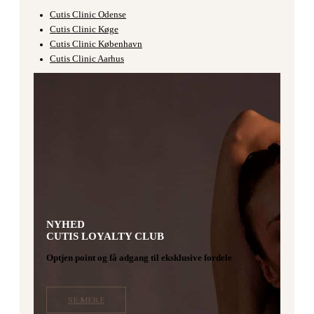
Cutis Clinic Odense
Cutis Clinic Køge
Cutis Clinic København
Cutis Clinic Aarhus
NYHED
CUTIS LOYALTY CLUB
Optjen point og få adgang til eksklusive fordele
SE MERE