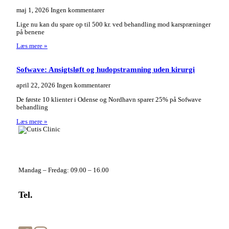
maj 1, 2026
Ingen kommentarer
Lige nu kan du spare op til 500 kr. ved behandling mod karspræninger
på benene
Læs mere »
Sofwave: Ansigtsløft og hudopstramning uden kirurgi
april 22, 2026
Ingen kommentarer
De første 10 klienter i Odense og Nordhavn sparer 25% på Sofwave
behandling
Læs mere »
Telefontider
Mandag – Fredag: 09.00 – 16.00
Tel.
+45 70 20 70 66
info@cutisclinic.dk