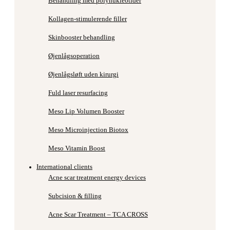
Behandling med polynukleotider
Kollagen-stimulerende filler
Skinbooster behandling
Øjenlågsoperation
Øjenlågsløft uden kirurgi
Fuld laser resurfacing
Meso Lip Volumen Booster
Meso Microinjection Biotox
Meso Vitamin Boost
International clients
Acne scar treatment energy devices
Subcision & filling
Acne Scar Treatment – TCA CROSS