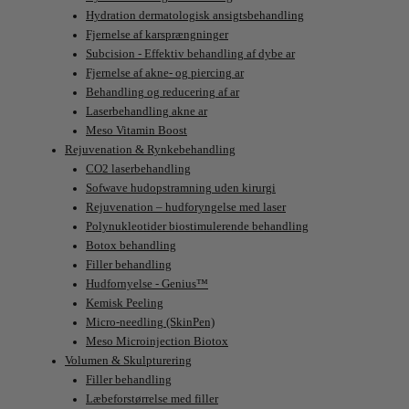
Hydration dermatologisk ansigtsbehandling
Fjernelse af karsprængninger
Subcision - Effektiv behandling af dybe ar
Fjernelse af akne- og piercing ar
Behandling og reducering af ar
Laserbehandling akne ar
Meso Vitamin Boost
Rejuvenation & Rynkebehandling
CO2 laserbehandling
Sofwave hudopstramning uden kirurgi
Rejuvenation – hudforyngelse med laser
Polynukleotider biostimulerende behandling
Botox behandling
Filler behandling
Hudfornyelse - Genius™
Kemisk Peeling
Micro-needling (SkinPen)
Meso Microinjection Biotox
Volumen & Skulpturering
Filler behandling
Læbeforstørrelse med filler