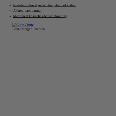
Videre
Registreret hos styrelsen for patientsikkerhed
til
Akkrediteret partner
indhold
Medlem af kosmetisk brancheforening
Behandlinger
Luk menu