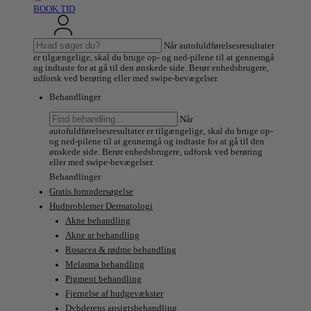
BOOK TID
Søg
Når autofuldførelsesresultater
efter:
er tilgængelige, skal du bruge op- og ned-pilene til at gennemgå
og indtaste for at gå til den ønskede side. Berør enhedsbrugere,
udforsk ved berøring eller med swipe-bevægelser.
Behandlinger
Søg
Når
efter:
autofuldførelsesresultater er tilgængelige, skal du bruge op-
og ned-pilene til at gennemgå og indtaste for at gå til den
ønskede side. Berør enhedsbrugere, udforsk ved berøring
eller med swipe-bevægelser.
Behandlinger
Gratis forundersøgelse
Hudproblemer Dermatologi
Akne behandling
Akne ar behandling
Rosacea & rødme behandling
Melasma behandling
Pigment behandling
Fjernelse af hudgevækster
Dybderens ansigtsbehandling