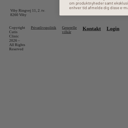
Cutis Clinic Aarhus
om produktnyheder samt eksklusive
enhver tid afmelde dig disse e-ma
Viby Ringvej 11, 2. tv.
8260 Viby
Copyright
Privatlivspolitik
Generelle
Kontakt
Login
Cutis
vilkår
Clinic
2026 –
All Rights
Reserved