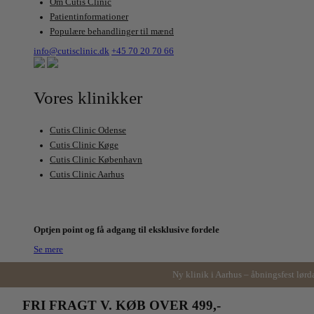
Om Cutis Clinic
Patientinformationer
Populære behandlinger til mænd
info@cutisclinic.dk
+45 70 20 70 66
Vores klinikker
Cutis Clinic Odense
Cutis Clinic Køge
Cutis Clinic København
Cutis Clinic Aarhus
NYHED
CUTIS LOYALTY CLUB
Optjen point og få adgang til eksklusive fordele
Se mere
Ny klinik i Aarhus – åbningsfest lørd
FRI FRAGT V. KØB OVER 499,-