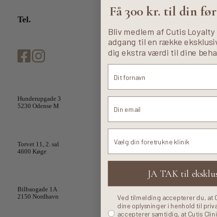
Få 300 kr. til din f
Tel.
+45 70 20 70 66
info@cutisclinic.dk
Bliv medlem af Cutis Loyalty 
adgang til en række eksklusiv
dig ekstra værdi til dine beh
Cutis Clinic Odense
Hunderupgade 3
5230 Odense M
Cutis Clinic Køge
Foretrukne klinik
Torvet 11, 2. sal
4600 Køge
JA TAK til eksklus
Cutis Clinic København
Bilbaogade 1A
Ved tilmelding accepterer du, at 
2150 Nordhavn
dine oplysninger i henhold til priv
accepterer samtidig, at Cutis Cli