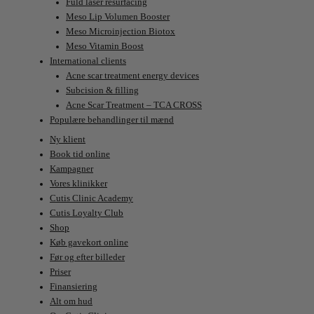
Fuld laser resurfacing
Meso Lip Volumen Booster
Meso Microinjection Biotox
Meso Vitamin Boost
International clients
Acne scar treatment energy devices
Subcision & filling
Acne Scar Treatment – TCA CROSS
Populære behandlinger til mænd
Ny klient
Book tid online
Kampagner
Vores klinikker
Cutis Clinic Academy
Cutis Loyalty Club
Shop
Køb gavekort online
Før og efter billeder
Priser
Finansiering
Alt om hud