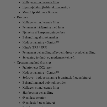
Kollagen-stimulerende filler
Lipo injektion (fedtinjektion ansigt)
Meso Lip Volumen Booster
Kroppen
Kollagen-stimulerende filler
Permanent hårfjerning med laser
Fjernelse af karsprængninger ben
Behandling af strækmærker
Hudopstramning - Genius™
Hårtab (PRP / PRF)
Permanent behandling af hyperhidrose - svedbehandling
Screening for hud- og modermærkekræft
Opstramning hud & ansigt
Fraktioneret CO2 laser
Hudopstramning - Genius™
Sofwave - hudopstramning & ansigtsløft uden kirurgi
Behandling med polynukleotider
Kollagen-stimulerende filler
Skinbooster behandling
Øjenlågsoperation
Øjenlågsløft uden kirurgi