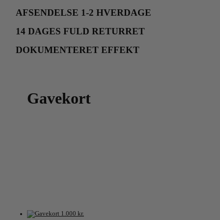
AFSENDELSE 1-2 HVERDAGE
14 DAGES FULD RETURRET
DOKUMENTERET EFFEKT
Gavekort
Gaven til ham eller hende der har alt! Få et
eksklusivt og flot indpakket gavekort.
Gavekortet kan bruges til kosmetiske
behandlinger, ansigtsbehandlinger hos vores
professionelle kosmetologer eller
hudplejeprodukter som du køber i klinikken.