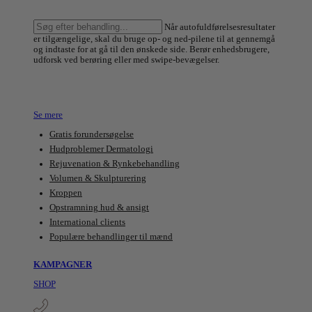
Søg
Når autofuldførelsesresultater
efter
er tilgængelige, skal du bruge op- og ned-pilene til at gennemgå
behandling:
og indtaste for at gå til den ønskede side. Berør enhedsbrugere,
udforsk ved berøring eller med swipe-bevægelser.
NYHED Cutis Loyalty Club
Optjen point og få eksklusive fordele
Se mere
Gratis forundersøgelse
Hudproblemer Dermatologi
Rejuvenation & Rynkebehandling
Volumen & Skulpturering
Kroppen
Opstramning hud & ansigt
International clients
Populære behandlinger til mænd
KAMPAGNER
SHOP