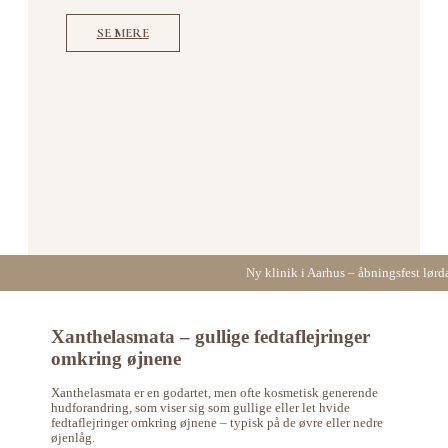
SE MERE
Ny klinik i Aarhus – åbningsfest lørd
Xanthelasmata – gullige fedtaflejringer
omkring øjnene
Xanthelasmata er en godartet, men ofte kosmetisk generende
hudforandring, som viser sig som gullige eller let hvide
fedtaflejringer omkring øjnene – typisk på de øvre eller nedre
øjenlåg.