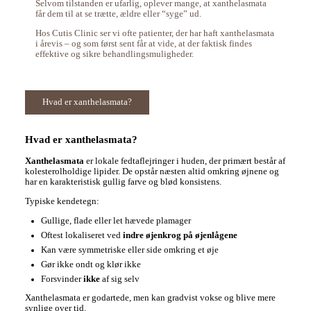
Selvom tilstanden er ufarlig, oplever mange, at xanthelasmata
får dem til at se trætte, ældre eller “syge” ud.
Hos Cutis Clinic ser vi ofte patienter, der har haft xanthelasmata
i årevis – og som først sent får at vide, at der faktisk findes
effektive og sikre behandlingsmuligheder.
Hvad er xanthelasmata?
Hvad er xanthelasmata?
Xanthelasmata
er lokale fedtaflejringer i huden, der primært består af
kolesterolholdige lipider. De opstår næsten altid omkring øjnene og
har en karakteristisk gullig farve og blød konsistens.
Typiske kendetegn:
Gullige, flade eller let hævede plamager
Oftest lokaliseret ved
indre øjenkrog på øjenlågene
Kan være symmetriske eller side omkring et øje
Gør ikke ondt og klør ikke
Forsvinder
ikke
af sig selv
Xanthelasmata er godartede, men kan gradvist vokse og blive mere
synlige over tid.