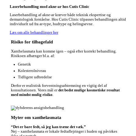
Laserbehandling mod akne-ar hos Cutis Clinic
Laserbehandling af akne-ar kræver både teknisk ekspertise og
dermatologisk forståelse. Hos Cutis Clinic tilpasses behandlingen altid
individuelt ud fra ar-type, hudtype og helingsevne.
Læs om alle behandlinger her
Risiko for tilbagefald
Xanthelasmata kan komme igen – også efter korrekt behandling.
Risikoen afhænger bl.a. af:
Genetik
Kolesterolniveau
Tidligere udbredelse
Derfor er realistisk forventningsafstemning en vigtig del af
konsultationen. Vores mål er
det bedst mulige kosmetiske resultat
med mindst mulig risiko
.
Myter om xanthelasmata
“Det er bare fedt, så jeg kan træne det væk.”
Nej – xanthelasmata er lokale fedtaflejringer i huden og påvirkes
ikke af vægttab.