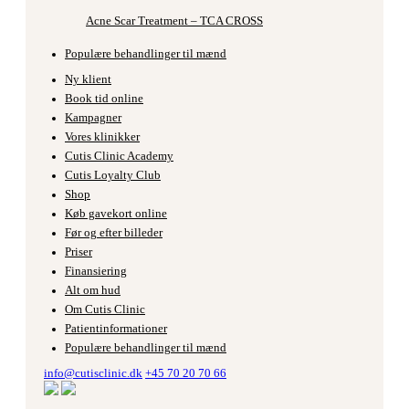
Acne Scar Treatment – TCA CROSS
Populære behandlinger til mænd
Ny klient
Book tid online
Kampagner
Vores klinikker
Cutis Clinic Academy
Cutis Loyalty Club
Shop
Køb gavekort online
Før og efter billeder
Priser
Finansiering
Alt om hud
Om Cutis Clinic
Patientinformationer
Populære behandlinger til mænd
info@cutisclinic.dk
+45 70 20 70 66