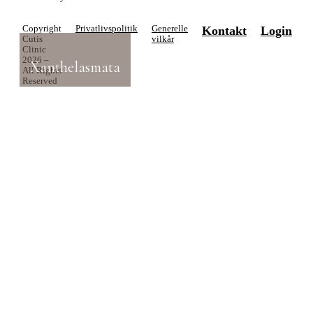
Copyright
Privatlivspolitik
Generelle
Kontakt
Login
Cutis
vilkår
Clinic
2026 –
Xanthelasmata
All Rights
Reserved