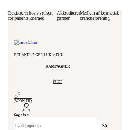
Registreret hos styrelsen
Akkrediteret
Medlem af kosmetisk
for patientsikkerhed
partner
brancheforening
Videre til indhold
BEHANDLINGER
LUK MENU
KAMPAGNER
SHOP
BOOK TID
Søg efter:
Når