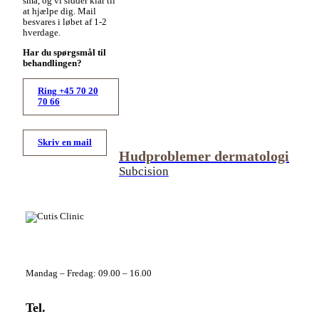
små, og vi sidder klar til
at hjælpe dig. Mail
besvares i løbet af 1-2
hverdage.
Har du spørgsmål til
behandlingen?
Ring +45 70 20
70 66
Skriv en mail
Hudproblemer dermatologi
Subcision
Telefontider
Mandag – Fredag: 09.00 – 16.00
Tel.
+45 70 20 70 66