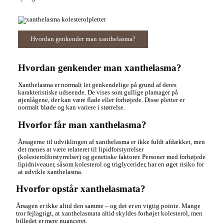
Hvordan genkender man xanthelasma?
Hvordan genkender man xanthelasma?
Xanthelasma er normalt let genkendelige på grund af deres
karakteristiske udseende. De vises som gullige plamager på
øjenlågene, der kan være flade eller forhøjede. Disse pletter er
normalt bløde og kan variere i størrelse.
Hvorfor får man xanthelasma?
Årsagerne til udviklingen af xanthelasma er ikke fuldt afdækket, men
det menes at være relateret til lipidforstyrrelser
(kolesterolforstyrrelser) og genetiske faktorer. Personer med forhøjede
lipidniveauer, såsom kolesterol og triglycerider, har en øget risiko for
at udvikle xanthelasma.
Hvorfor opstår xanthelasmata?
Årsagen er ikke altid den samme – og det er en vigtig pointe. Mange
tror fejlagtigt, at xanthelasmata altid skyldes forhøjet kolesterol, men
billedet er mere nuanceret.