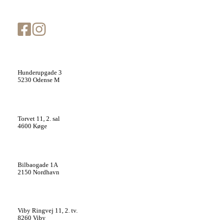
info@cutisclinic.dk
Cutis Clinic Odense
Hunderupgade 3
5230 Odense M
Cutis Clinic Køge
Torvet 11, 2. sal
4600 Køge
Cutis Clinic København
Bilbaogade 1A
2150 Nordhavn
Cutis Clinic Aarhus
Viby Ringvej 11, 2. tv.
8260 Viby