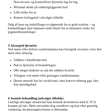
Non-invasiv og kontrolleret fjernelse lag for lag
Minimal skade på omkringliggende hud
Lille risiko for ar
Kortere helingstid i udvalgte tilfælde
Valg af laser og indstillinger er afgørende for et godt resultat – og
behandlingen skal tilpasses individuelt for at minimere risiko for
pigmentforandringer.
3. kirurgisk fjernelse
Ved større eller dybere xanthelasmata kan kirurgisk excision være den
mest sikre løsning.
Udføres i lokalbedøvelse
Præcis fjernelse af forandringen
Ofte meget diskrete ar, når det udføres korrekt
Velegnet ved større eller gentagne xanthelasmata
Denne metode har lav recidivrate, men kræver erfaring pga. den
fine øjenlågshud.
4. kemisk behandling (udvalgte tilfælde)
I særligt udvalgte situationer kan kemisk destruktion med fx TCA
komme på tale. Dette anvendes dog restriktivt og kun efter grundig
vurdering, da øjenomgivelserne er følsomme.