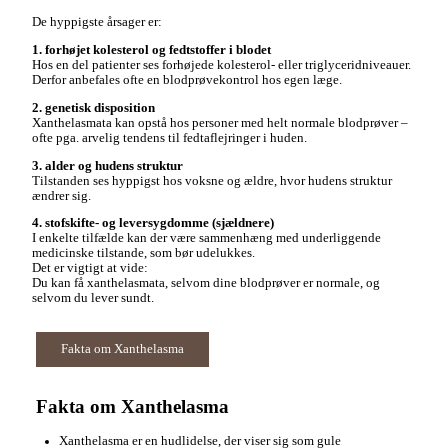
De hyppigste årsager er:
1. forhøjet kolesterol og fedtstoffer i blodet
Hos en del patienter ses forhøjede kolesterol- eller triglyceridniveauer.
Derfor anbefales ofte en blodprøvekontrol hos egen læge.
2. genetisk disposition
Xanthelasmata kan opstå hos personer med helt normale blodprøver –
ofte pga. arvelig tendens til fedtaflejringer i huden.
3. alder og hudens struktur
Tilstanden ses hyppigst hos voksne og ældre, hvor hudens struktur
ændrer sig.
4. stofskifte- og leversygdomme (sjældnere)
I enkelte tilfælde kan der være sammenhæng med underliggende
medicinske tilstande, som bør udelukkes.
Det er vigtigt at vide:
Du kan få xanthelasmata, selvom dine blodprøver er normale, og
selvom du lever sundt.
Fakta om Xanthelasma
Fakta om Xanthelasma
Xanthelasma er en hudlidelse, der viser sig som gule