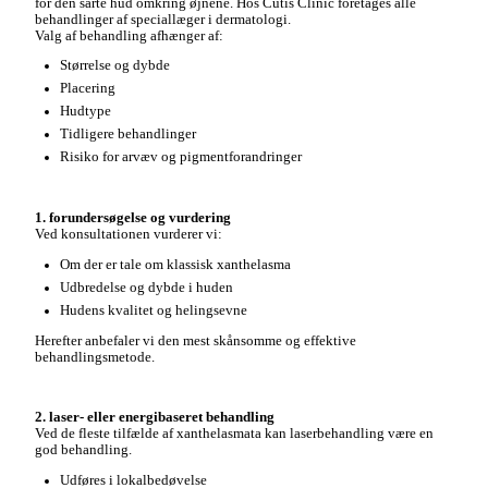
for den sarte hud omkring øjnene. Hos Cutis Clinic foretages alle
behandlinger af speciallæger i dermatologi.
Valg af behandling afhænger af:
Størrelse og dybde
Placering
Hudtype
Tidligere behandlinger
Risiko for arvæv og pigmentforandringer
1. forundersøgelse og vurdering
Ved konsultationen vurderer vi:
Om der er tale om klassisk xanthelasma
Udbredelse og dybde i huden
Hudens kvalitet og helingsevne
Herefter anbefaler vi den mest skånsomme og effektive
behandlingsmetode.
2. laser- eller energibaseret behandling
Ved de fleste tilfælde af xanthelasmata kan laserbehandling være en
god behandling.
Udføres i lokalbedøvelse