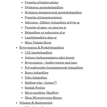
Fjernelse af hudgevækster
Dybderens ansigtsbehandling
Hydration dermatologisk ansigtsbehandling
Fjernelse af karsprængninger
Subcision - Effektiv behandling af dybe ar
Fjernelse af akne- og piercing ar
Behandling og reducering af ar
Laserbehandling akne ar
Meso Vitamin Boost
Rejuvenation & Rynkebehandling
CO2 laserbehandling
Sofwave hudopstramning uden kirurgi
Rejuvenation – hudforyngelse med laser
Polynukleotider biostimulerende behandling
Botox behandling
Filler behandling
Hudfornyelse - Genius™
Kemisk Peeling
Micro-needling (SkinPen)
Meso Microinjection Biotox
Volumen & Skulpturering