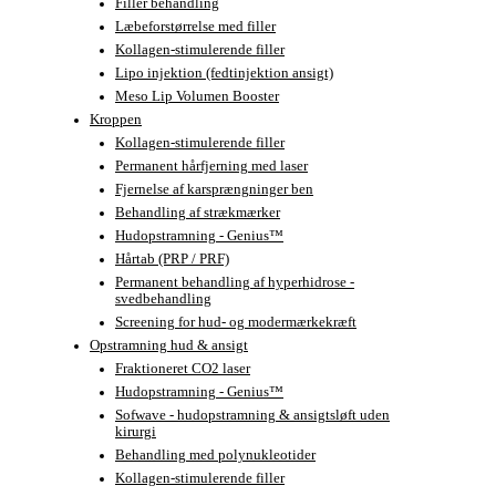
Filler behandling
Læbeforstørrelse med filler
Kollagen-stimulerende filler
Lipo injektion (fedtinjektion ansigt)
Meso Lip Volumen Booster
Kroppen
Kollagen-stimulerende filler
Permanent hårfjerning med laser
Fjernelse af karsprængninger ben
Behandling af strækmærker
Hudopstramning - Genius™
Hårtab (PRP / PRF)
Permanent behandling af hyperhidrose -
svedbehandling
Screening for hud- og modermærkekræft
Opstramning hud & ansigt
Fraktioneret CO2 laser
Hudopstramning - Genius™
Sofwave - hudopstramning & ansigtsløft uden
kirurgi
Behandling med polynukleotider
Kollagen-stimulerende filler