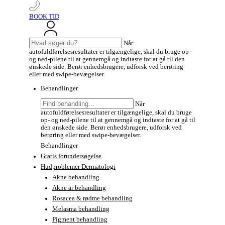
BOOK TID
Søg
Når
efter:
autofuldførelsesresultater er tilgængelige, skal du bruge op-
og ned-pilene til at gennemgå og indtaste for at gå til den
ønskede side. Berør enhedsbrugere, udforsk ved berøring
eller med swipe-bevægelser.
Behandlinger
Søg
Når
efter:
autofuldførelsesresultater er tilgængelige, skal du bruge
op- og ned-pilene til at gennemgå og indtaste for at gå til
den ønskede side. Berør enhedsbrugere, udforsk ved
berøring eller med swipe-bevægelser.
Behandlinger
Gratis forundersøgelse
Hudproblemer Dermatologi
Akne behandling
Akne ar behandling
Rosacea & rødme behandling
Melasma behandling
Pigment behandling