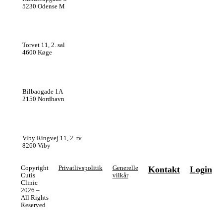
5230 Odense M
Cutis Clinic Køge
Torvet 11, 2. sal
4600 Køge
Cutis Clinic København
Bilbaogade 1A
2150 Nordhavn
Cutis Clinic Aarhus
Viby Ringvej 11, 2. tv.
8260 Viby
Copyright
Privatlivspolitik
Generelle
Kontakt
Login
Cutis
vilkår
Clinic
2026 –
All Rights
Reserved