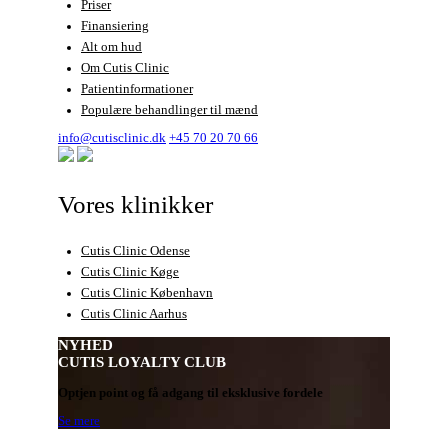
Priser
Finansiering
Alt om hud
Om Cutis Clinic
Patientinformationer
Populære behandlinger til mænd
info@cutisclinic.dk
+45 70 20 70 66
Vores klinikker
Cutis Clinic Odense
Cutis Clinic Køge
Cutis Clinic København
Cutis Clinic Aarhus
NYHED
CUTIS LOYALTY CLUB
Optjen point og få adgang til eksklusive fordele
Se mere