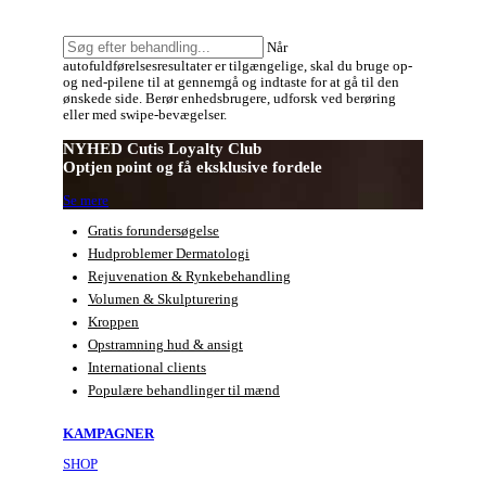
Søg
Når
efter
autofuldførelsesresultater er tilgængelige, skal du bruge op-
behandling:
og ned-pilene til at gennemgå og indtaste for at gå til den
ønskede side. Berør enhedsbrugere, udforsk ved berøring
eller med swipe-bevægelser.
NYHED Cutis Loyalty Club
Optjen point og få eksklusive fordele
Se mere
Gratis forundersøgelse
Hudproblemer Dermatologi
Rejuvenation & Rynkebehandling
Volumen & Skulpturering
Kroppen
Opstramning hud & ansigt
International clients
Populære behandlinger til mænd
KAMPAGNER
SHOP