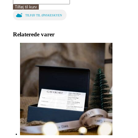
antal
Tilføj til kurv
TILFØJ TIL ØNSKESKYEN
Relaterede varer