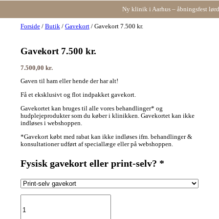
Ny klinik i Aarhus – åbningsfest lør
Forside
/
Butik
/
Gavekort
/ Gavekort 7.500 kr.
Gavekort 7.500 kr.
7.500,00
kr.
Gaven til ham eller hende der har alt!
Få et eksklusivt og flot indpakket gavekort.
Gavekortet kan bruges til alle vores behandlinger* og
hudplejeprodukter som du køber i klinikken. Gavekortet kan ikke
indløses i webshoppen.
*Gavekort købt med rabat kan ikke indløses ifm. behandlinger &
konsultationer udført af speciallæge eller på webshoppen.⁠
Fysisk gavekort eller print-selv?
*
Gavekort
7.500
kr.