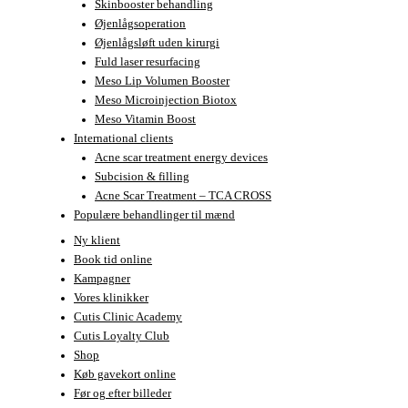
Skinbooster behandling
Øjenlågsoperation
Øjenlågsløft uden kirurgi
Fuld laser resurfacing
Meso Lip Volumen Booster
Meso Microinjection Biotox
Meso Vitamin Boost
International clients
Acne scar treatment energy devices
Subcision & filling
Acne Scar Treatment – TCA CROSS
Populære behandlinger til mænd
Ny klient
Book tid online
Kampagner
Vores klinikker
Cutis Clinic Academy
Cutis Loyalty Club
Shop
Køb gavekort online
Før og efter billeder